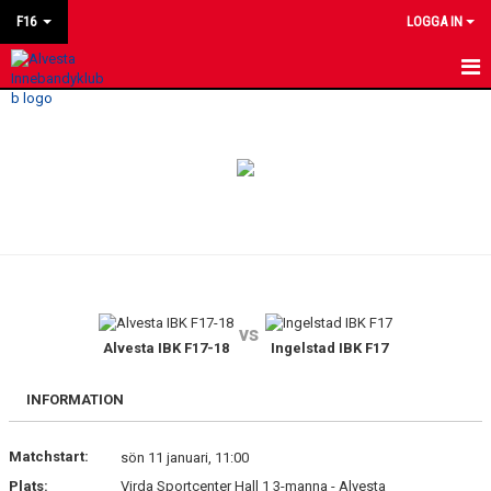
F16
LOGGA IN
HEM
KALENDER
MATCHER
LAGET
KONTAKT
vs
Alvesta IBK F17-18
Ingelstad IBK F17
INFORMATION
Matchstart:
sön 11 januari, 11:00
Plats:
Virda Sportcenter Hall 1 3-manna - Alvesta