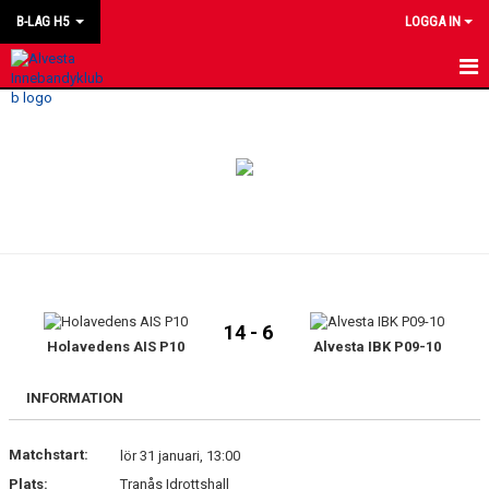
B-LAG H5
LOGGA IN
HEM
NYHETER
KALENDER
MATCHER
LAGET
14 - 6
BILDGALLERI
Holavedens AIS P10
Alvesta IBK P09-10
KONTAKT
INFORMATION
Matchstart:
lör 31 januari, 13:00
Plats:
Tranås Idrottshall