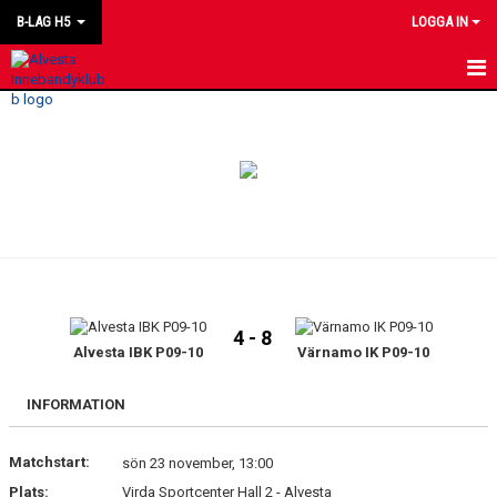
B-LAG H5
LOGGA IN
HEM
NYHETER
KALENDER
MATCHER
LAGET
4 - 8
BILDGALLERI
Alvesta IBK P09-10
Värnamo IK P09-10
KONTAKT
INFORMATION
Matchstart:
sön 23 november, 13:00
Plats:
Virda Sportcenter Hall 2 - Alvesta