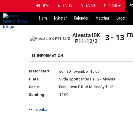
HEM
A-LAG H3
B-LAG H5
FLICKOR
P
Hem
Nyheter
Kalender
Matcher
Laget
Alvesta IBK
FB
3 - 13
P11-12/2
INFORMATION
Matchstart:
sön 30 november, 15:00
Plats:
Virda Sportcenter Hall 2 - Alvesta
Serie:
Pantamera P Röd MellanSyd -12
Samling:
14:00
<< Tillbaka