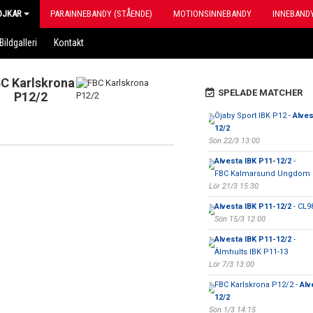
OJKAR
PARAINNEBANDY (STÅENDE)
MOTIONSINNEBANDY
INNEBANDY
Bildgalleri
Kontakt
C Karlskrona
SPELADE MATCHER
P12/2
Öjaby Sport IBK P12 -
Alves
12/2
Sön 22/3 13:00
Alvesta IBK P11-12/2
-
FBC Kalmarsund Ungdom 
Lör 21/3 15:30
Alvesta IBK P11-12/2
- CL9
Sön 15/3 12:00
Alvesta IBK P11-12/2
-
Älmhults IBK P11-13
Lör 7/3 13:00
FBC Karlskrona P12/2 -
Alv
12/2
Sön 1/3 14:15