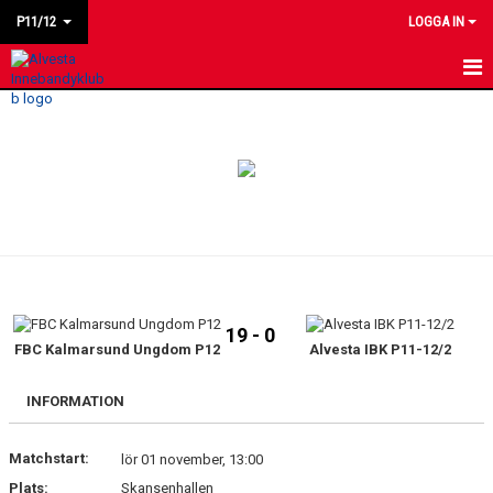
P11/12
LOGGA IN
HEM
NYHETER
KALENDER
MATCHER
LAGET
19 - 0
BILDGALLERI
FBC Kalmarsund Ungdom P12
Alvesta IBK P11-12/2
KONTAKT
INFORMATION
Matchstart:
lör 01 november, 13:00
Plats:
Skansenhallen