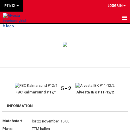
P11/12
LOGGA IN
HEM
NYHETER
KALENDER
MATCHER
LAGET
5 - 2
BILDGALLERI
FBC Kalmarsund P12/1
Alvesta IBK P11-12/2
KONTAKT
INFORMATION
Matchstart:
lör 22 november, 15:00
Plats:
TTM hallen