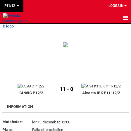
P11/12
LOGGA IN
HEM
NYHETER
KALENDER
MATCHER
LAGET
11 - 0
BILDGALLERI
CL98IC P12/2
Alvesta IBK P11-12/2
KONTAKT
INFORMATION
Matchstart:
lör 13 december, 12:00
Plats:
Falkenbergshallen