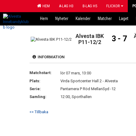
HEM
A-LAG H3
B-LAG H5
FLICKOR
P
Hem
Nyheter
Kalender
Matcher
Laget
Alvesta IBK
3 - 7
P11-12/2
INFORMATION
Matchstart:
lör 07 mars, 13:00
Plats:
Virda Sportcenter Hall 2 - Alvesta
Serie:
Pantamera P Röd MellanSyd -12
Samling:
12:00, Sporthallen
<< Tillbaka