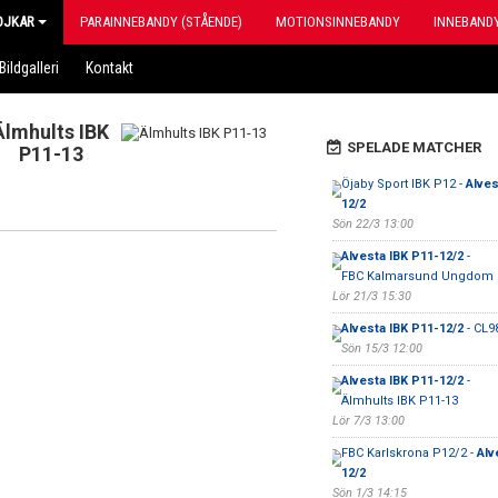
OJKAR
PARAINNEBANDY (STÅENDE)
MOTIONSINNEBANDY
INNEBANDY
Bildgalleri
Kontakt
Älmhults IBK
SPELADE MATCHER
P11-13
Öjaby Sport IBK P12 -
Alves
12/2
Sön 22/3 13:00
Alvesta IBK P11-12/2
-
FBC Kalmarsund Ungdom 
Lör 21/3 15:30
Alvesta IBK P11-12/2
- CL9
Sön 15/3 12:00
Alvesta IBK P11-12/2
-
Älmhults IBK P11-13
Lör 7/3 13:00
FBC Karlskrona P12/2 -
Alv
12/2
Sön 1/3 14:15