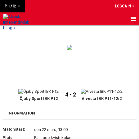
P11/12
LOGGA IN
HEM
NYHETER
KALENDER
MATCHER
LAGET
4 - 2
BILDGALLERI
Öjaby Sport IBK P12
Alvesta IBK P11-12/2
KONTAKT
INFORMATION
Matchstart:
sön 22 mars, 13:00
Plats:
Pär Lagerkvistskolan