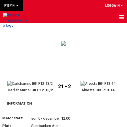
P13/14
LOGGA IN
HEM
NYHETER
KALENDER
MATCHER
LAGET
21 - 2
BILDGALLERI
Carlshamns IBK P12-13/2
Alvesta IBK P13-14
KONTAKT
INFORMATION
Matchstart:
sön 07 december, 12:00
Plats:
Sparbanken Arena