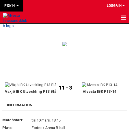
P13/14
LOGGA IN
HEM
NYHETER
KALENDER
MATCHER
LAGET
11 - 3
BILDGALLERI
Växjö IBK Utveckling P13 Blå
Alvesta IBK P13-14
KONTAKT
INFORMATION
Matchstart:
tis 10 mars, 18:45
Plats:
Fortnox Arena B-hall