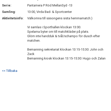
Serie:
Pantamera P Röd MellanSyd -13
Samling:
13:00, Virda Bad- & Sportcenter
Aktivitetsinfo:
Välkomna till säsongens sista hemmamatch:)
Vi samlas i Sporthallen klockan 13:00.
Spelarna byter om till matchkläder på plats.
Glöm inte handduk & tvål/schampo för dusch efter
matchen.
Bemanning sekretariat klockan 13:15-15:30: John och
Zack
Bemanning kiosk klockan 13:15-15:30: Hugo och Zalan
<< Tillbaka