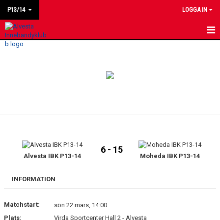
P13/14
LOGGA IN
HEM
NYHETER
KALENDER
MATCHER
LAGET
6 - 15
BILDGALLERI
Alvesta IBK P13-14
Moheda IBK P13-14
KONTAKT
INFORMATION
Matchstart:
sön 22 mars, 14:00
Plats:
Virda Sportcenter Hall 2 - Alvesta