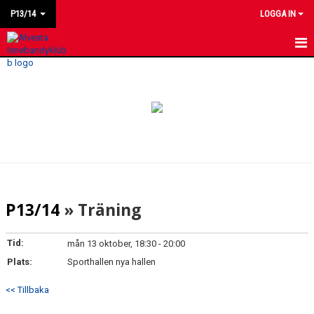
P13/14
LOGGA IN
HEM
NYHETER
KALENDER
MATCHER
LAGET
P13/14
» Träning
BILDGALLERI
Tid:
mån 13 oktober, 18:30 - 20:00
KONTAKT
Plats:
Sporthallen nya hallen
<< Tillbaka