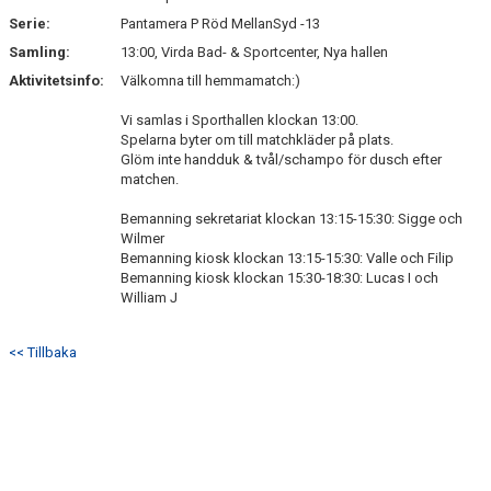
Serie:
Pantamera P Röd MellanSyd -13
Samling:
13:00, Virda Bad- & Sportcenter, Nya hallen
Aktivitetsinfo:
Välkomna till hemmamatch:)
Vi samlas i Sporthallen klockan 13:00.
Spelarna byter om till matchkläder på plats.
Glöm inte handduk & tvål/schampo för dusch efter
matchen.
Bemanning sekretariat klockan 13:15-15:30: Sigge och
Wilmer
Bemanning kiosk klockan 13:15-15:30: Valle och Filip
Bemanning kiosk klockan 15:30-18:30: Lucas I och
William J
<< Tillbaka