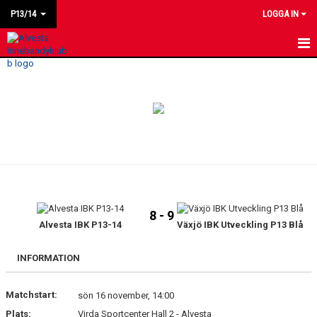
P13/14
LOGGA IN
HEM
NYHETER
KALENDER
MATCHER
LAGET
8 - 9
BILDGALLERI
Alvesta IBK P13-14
Växjö IBK Utveckling P13 Blå
KONTAKT
INFORMATION
Matchstart:
sön 16 november, 14:00
Plats:
Virda Sportcenter Hall 2 - Alvesta