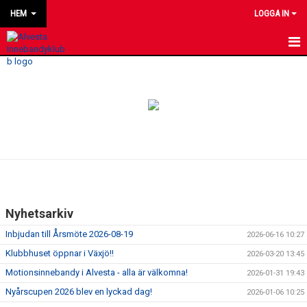
HEM
LOGGA IN
HEM
NYHETER
OM OSS
KONTAKT
VÅRA LAG/TRÄNARE
Nyhetsarkiv
FÖRENINGSDOMARE
Inbjudan till Årsmöte 2026-08-19
2026-06-16 10:27
KALENDER
Klubbhuset öppnar i Växjö!!
2026-03-20 13:45
Motionsinnebandy i Alvesta - alla är välkomna!
2026-01-31 19:43
MATCHER
Nyårscupen 2026 blev en lyckad dag!
2026-01-06 10:25
DOKUMENT