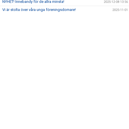
NYHET! Innebandy för de allra minsta!
2025-12-08 13:56
Vi är stolta över våra unga föreningsdomare!
2025-11-01
SPONSORER
BILDGALLERI
SKOLSAMVERKAN