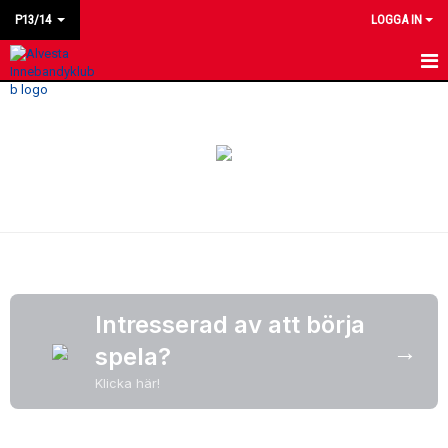
P13/14
LOGGA IN
HEM
NYHETER
KALENDER
MATCHER
LAGET
BILDGALLERI
Intresserad av att börja
→
spela?
KONTAKT
Klicka här!