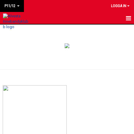
P11/12
LOGGA IN
HEM
NYHETER
KALENDER
MATCHER
LAGET
BILDGALLERI
KONTAKT