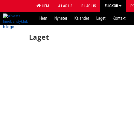
HEM
A-LAG H3
B-LAG H5
FLICKOR
P
Hem
Nyheter
Kalender
Laget
Kontakt
Laget