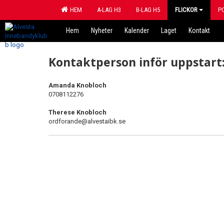
HEM
A-LAG H3
B-LAG H5
FLICKOR
P
Hem
Nyheter
Kalender
Laget
Kontakt
Kontaktperson inför uppstart
Amanda Knobloch
0708112276
Therese Knobloch
ordforande@alvestaibk.se